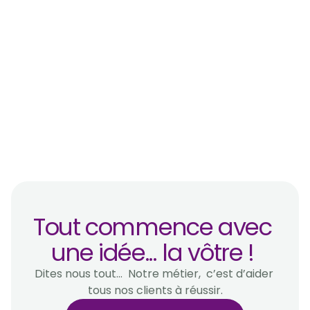
motivant de votre process de vente 
amélioré.
Durable
Nous formalisons votre nouveau cadre de 
référence « Réussite Commerciale »  avec 
ses compétences clés et ses indicateurs de 
performance.
Tout commence avec 
une idée... la vôtre ! 
Dites nous tout...  Notre métier,  c’est d’aider 
tous nos clients à réussir.