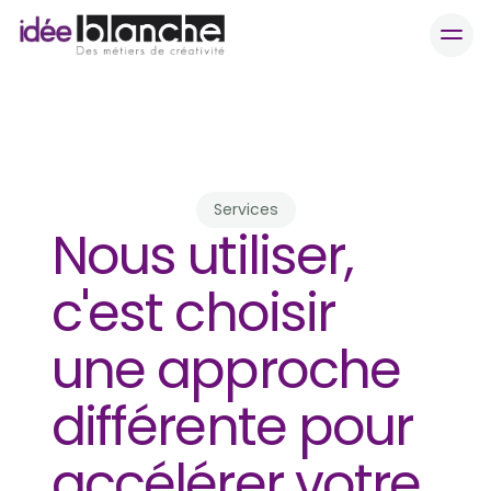
Nous utiliser
Recrutement urgent ?
Contact
Qui sommes-nous
Services
Nous utiliser, 
c'est choisir 
une approche 
différente pour 
accélérer votre 